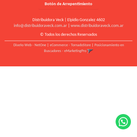
Botón de Arrepentimiento
Distribuidora Veck | Elpidio Gonzalez 4602
info@distribuidoraveck.com.ar
|
www.distribuidoraveck.com.ar
© Todos los derechos Reservados
Diseño Web - NetOne
|
eCommerce - TornadoStore
|
Posicionamiento en
Buscadores - eMarketingPro