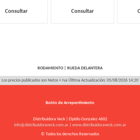
Consultar
Consultar
RODAMIENTO
|
RUEDA DELANTERA
Los precios publicados son Netos + Iva
Última Actualización: 05/08/2026 14:20
Botón de Arrepentimiento
Distribuidora Veck | Elpidio Gonzalez 4602
info@distribuidoraveck.com.ar
|
www.distribuidoraveck.com.ar
© Todos los derechos Reservados