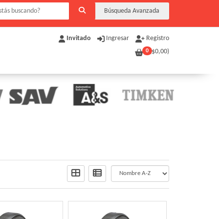
Búsqueda Avanzada
Invitado
Ingresar
Registro
0
($
0,00
)